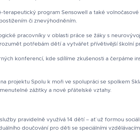
ě-terapeutický program Sensowell a také volnočasové a
postižením či znevýhodněním.
ické pracovníky v oblasti práce se žáky s neurovývo
zumět potřebám dětí a vytvářet přívětivější školní pr
ých konferencí, kde sdílíme zkušenosti a čerpáme insp
na projektu Spolu k moři ve spolupráci se spolkem Sklá
enutelné zážitky a nové přátelské vztahy.
lužby pravidelně využívá 14 dětí – ať už formou sociá
ividuálního doučování pro děti se speciálními vzdělávací