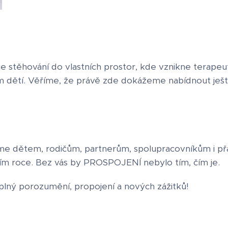
je stěhování do vlastních prostor, kde vznikne terapeu
 dětí. Věříme, že právě zde dokážeme nabídnout ješt
me dětem, rodičům, partnerům, spolupracovníkům i př
m roce. Bez vás by PROSPOJENÍ nebylo tím, čím je. 
 plný porozumění, propojení a nových zážitků! 🥂✨