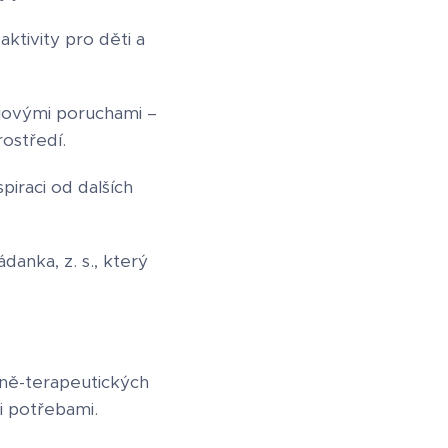
ktivity pro děti a
jovými poruchami –
ostředí.
iraci od dalších
danka, z. s., který
lně-terapeutických
mi potřebami.