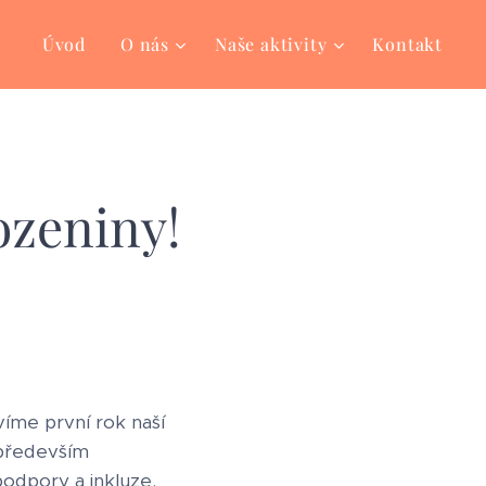
Úvod
O nás
Naše aktivity
Kontakt
ozeniny!
avíme první rok naší
a především
 podpory a inkluze. 💙