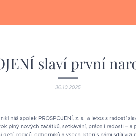
ENÍ slaví první nar
30.10.2025
znikl náš spolek PROSPOJENÍ, z. s., a letos s radostí sl
rok plný nových začátků, setkávání, práce i radosti – 
dětí, rodičů, odborníků a všech, kteří s námi sdílí vizi