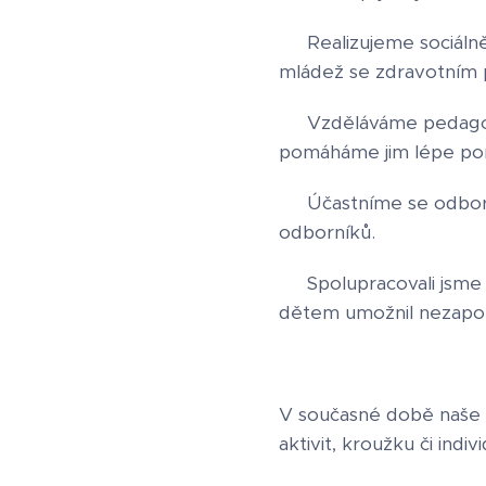
👉 Realizujeme sociáln
mládež se zdravotním 
👉 Vzděláváme pedagog
pomáháme jim lépe poro
👉 Účastníme se odborn
odborníků.
👉 Spolupracovali jsme 
dětem umožnil nezapom
V současné době naše s
aktivit, kroužku či ind