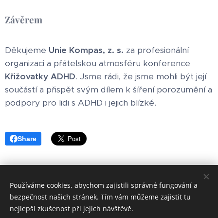
Závěrem
Děkujeme
Unie Kompas, z. s.
za profesionální
organizaci a přátelskou atmosféru konference
Křižovatky ADHD
. Jsme rádi, že jsme mohli být její
součástí a přispět svým dílem k šíření porozumění a
podpory pro lidi s ADHD i jejich blízké.
Share
Používáme cookies, abychom zajistili správné fungování a
© 2026 PROSPOJENÍ
bezpečnost našich stránek. Tím vám můžeme zajistit tu
Cookies
nejlepší zkušenost při jejich návštěvě.